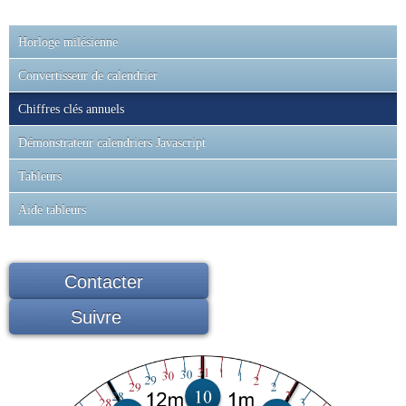
Horloge milésienne
Convertisseur de calendrier
Chiffres clés annuels
Démonstrateur calendriers Javascript
Tableurs
Aide tableurs
Contacter
Suivre