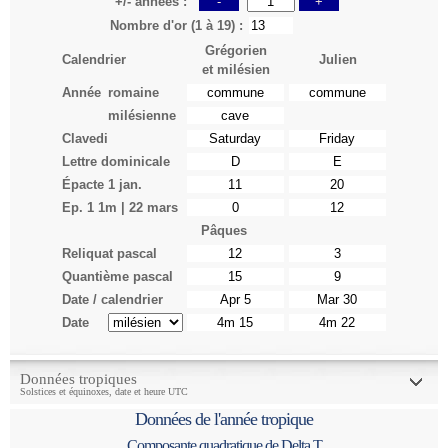
+/- années :
-
+
Nombre d'or (1 à 19) :
Grégorien
Calendrier
Julien
et milésien
Année
romaine
milésienne
Clavedi
Lettre dominicale
Épacte
1 jan.
Ep. 1 1m | 22 mars
Pâques
Reliquat pascal
Quantième pascal
Date / calendrier
Date
Données tropiques
Solstices et équinoxes, date et heure UTC
Données de l'année tropique
Composante quadratique de Delta T