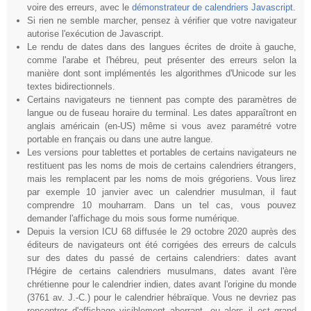
voire des erreurs, avec le
démonstrateur de calendriers Javascript
.
Si rien ne semble marcher, pensez à vérifier que votre navigateur
autorise l'exécution de Javascript.
Le rendu de dates dans des langues écrites de droite à gauche,
comme l'arabe et l'hébreu, peut présenter des erreurs selon la
manière dont sont implémentés les algorithmes d'Unicode sur les
textes bidirectionnels.
Certains navigateurs ne tiennent pas compte des paramètres de
langue ou de fuseau horaire du terminal. Les dates apparaîtront en
anglais américain (en-US) même si vous avez paramétré votre
portable en français ou dans une autre langue.
Les versions pour tablettes et portables de certains navigateurs ne
restituent pas les noms de mois de certains calendriers étrangers,
mais les remplacent par les noms de mois grégoriens. Vous lirez
par exemple 10 janvier avec un calendrier musulman, il faut
comprendre 10 mouharram. Dans un tel cas, vous pouvez
demander l'affichage du mois sous forme numérique.
Depuis la version ICU 68 diffusée le 29 octobre 2020 auprès des
éditeurs de navigateurs ont été corrigées des erreurs de calculs
sur des dates du passé de certains calendriers: dates avant
l'Hégire de certains calendriers musulmans, dates avant l'ère
chrétienne pour le calendrier indien, dates avant l'origine du monde
(3761 av. J.-C.) pour le calendrier hébraïque. Vous ne devriez pas
rencontrer d'affichage visiblement aberrant, ou alors il est grand