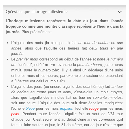
Qu'est-ce que l'horloge milésienne
L'h
orloge milésienne représente la date du jour dans l'année
tropique comme une montre classique représente l'heure dans la
journée.
Plus précisément:
L'aiguille des mois (la plus petite) fait
un tour de cadran en une
année
, alors que l'aiguille des heures fait
deux tours en une
journée
.
Le
premier mois
correspond au début de l'année et
porte le numéro
un
: "unème", noté 1m. En revanche la
première heure
, juste après
minuit,
porte le numéro zéro
. Il y a ainsi un décalage d'une unité
entre les mois et les heures, par exemple le secteur correspondant
à
3 heures
est celui du mois
4m
.
L'aiguille des jours (ou encore aiguille des quantièmes) fait
un tour
de cadran en trente jours et demi,
c'est-à-dire un mois
moyen
,
alors que l'aiguille des minutes fait
un tour en soixante minutes
,
soit une heure. L'aiguille des jours suit deux échelles imbriquées:
l'échelle
bleue
pour les mois
impairs
, l'échelle
rouge
pour les mois
pairs
. Pendant toute l'année, l'aiguille fait un saut de 2/61 tour
chaque jour. C'est seulement au début d'une année
commune
qu'il
faut lui faire sauter un jour, le 31 douzème, car ce jour n'existe que