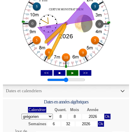
CERTUM MONSTRAT DIEM
am
2026
<<
■
►
>>
Dates et calendriers
Dates en années algébriques
Calendrier
Quant.
Mois
Année
Ok
Semaines
Ok
Jour de