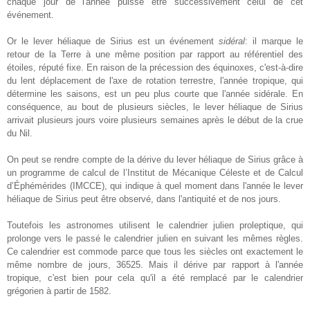
chaque jour de l'année puisse être successivement celui de cet
événement.
Or le lever héliaque de Sirius est un événement
sidéral
: il marque le
retour de la Terre à une même position par rapport au référentiel des
étoiles, réputé fixe. En raison de la précession des équinoxes, c'est-à-dire
du lent déplacement de l'axe de rotation terrestre, l'année tropique, qui
détermine les saisons, est un peu plus courte que l'année sidérale. En
conséquence, au bout de plusieurs siècles, le lever héliaque de Sirius
arrivait plusieurs jours voire plusieurs semaines après le début de la crue
du Nil.
On peut se rendre compte de la dérive du lever héliaque de Sirius grâce à
un programme de calcul de l’Institut de Mécanique Céleste et de Calcul
d’Éphémérides (IMCCE), qui indique à quel moment dans l'année le lever
héliaque de Sirius peut être observé, dans l'antiquité et de nos jours.
Toutefois les astronomes utilisent le calendrier julien proleptique, qui
prolonge vers le passé le calendrier julien en suivant les mêmes règles.
Ce calendrier est commode parce que tous les siècles ont exactement le
même nombre de jours, 36525. Mais il dérive par rapport à l'année
tropique, c'est bien pour cela qu'il a été remplacé par le calendrier
grégorien à partir de 1582.