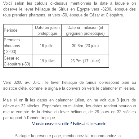
Voici selon les calculs ci-dessus mentionnés la date à laquelle on
observe le lever héliaque de Sirius en Egypte vers -3200, époque des
tous premiers pharaons, et vers -50, époque de César et Cléopâtre.
Date en julien
Date en milésien (et
Période
proleptique
grégorien proleptique)
Premiers
pharaons
16 juillet
30 6m (20 juin)
(-3200)
César et
19 juillet
26 7m (17 juillet)
Cléopâtre (-50)
Vers 3200 av. J.-C., le lever héliaque de Sirius correspond bien au
solstice d'été, comme le signale la conversion vers le calendrier milésien.
Mais si on lit les dates en calendrier julien, on ne voit que 3 jours de
dérive en 32 siècles. Exprimées en milésien, les dates rendent beaucoup
mieux compte de la dérive du lever héliaque, de 26 jours en 32 siècles
par rapport à l'année tropique.
Vous trouvez cela utile ? Faites-le faire savoir !
Partager la présente page, mentionnez la, recommandez la...